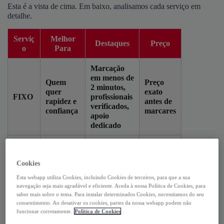
Esta é a vista de cima. Em baixo, analisamos cada serviço em
detalhe.
Serviç
Melhor
Destaques
Preço
o
Para
Marcação
em menos de
Quem
Preço
2 minutos,
quer
exato
FIXO
profissionais
rapidez e
antes de
verificados,
confiança
marcares
apoio
dedicado
Comparar
Pedido
Fixand
orçamento
rápido, vários
9€ a 200€
o
Cookies
s por zona
profissionais
Esta webapp utiliza Cookies, incluindo Cookies de terceiros, para que a sua
Comparar
navegação seja mais agradável e eficiente. Aceda à nossa Política de Cookies, para
Avaliações
Média
Zaask
profissiona
saber mais sobre o tema. Para instalar determinados Cookies, necessitamos do seu
de clientes
~8€/m²
consentimento. Ao desativar os cookies, partes da nossa webapp podem não
is locais
funcionar corretamente.
Política de Cookies
Lisboa e
Sob