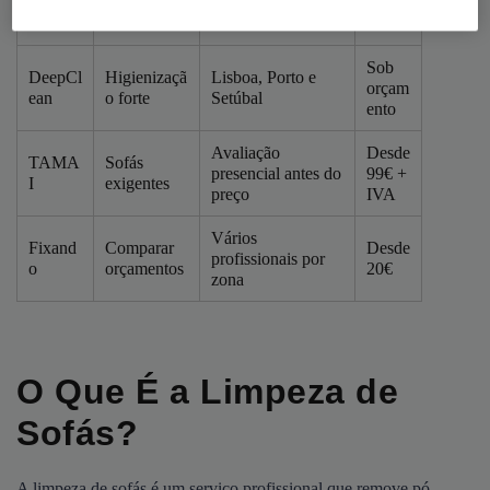
orçam
x
seco
bactérias
ento
Sob
DeepCl
Higienizaçã
Lisboa, Porto e
orçam
ean
o forte
Setúbal
ento
Avaliação
Desde
TAMA
Sofás
presencial antes do
99€ +
I
exigentes
preço
IVA
Vários
Fixand
Comparar
Desde
profissionais por
o
orçamentos
20€
zona
O Que É a Limpeza de
Sofás?
A limpeza de sofás é um serviço profissional que remove pó,