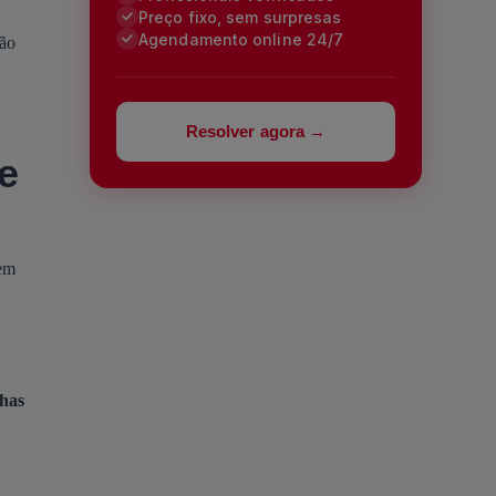
Preço fixo, sem surpresas
Agendamento online 24/7
ção
Resolver agora →
e
vem
nhas