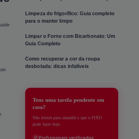
Limpeza do frigorífico: Guia completo
para o manter limpo
saúde
Limpar o Forno com Bicarbonato: Um
Guia Completo
Como recuperar a cor da roupa
desbotada: dicas infalíveis
 um
Tens uma tarefa pendente em
casa?
s
Não deixes para amanhã o que o FIXO
pode fazer hoje.
Profissionais verificados