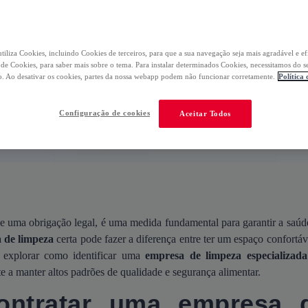
tiliza Cookies, incluindo Cookies de terceiros, para que a sua navegação seja mais agradável e ef
a de Cookies, para saber mais sobre o tema. Para instalar determinados Cookies, necessitamos do s
. Ao desativar os cookies, partes da nossa webapp podem não funcionar corretamente.
Política
Configuração de cookies
Aceitar Todos
e uma obrigação legal, é uma medida fundamental para garantir a saúd
 de limpeza
certa pode fazer a diferença entre ter um espaço confortáv
os explorar como identificar uma
empresa de limpeza especializad
te a manter altos padrões de qualidade e segurança alimentar.
ontratar uma empresa 