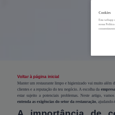
Cookies
Esta webapp u
nossa Polític
consentimento
Voltar à página inicial
Manter um restaurante limpo e higienizado vai muito além d
clientes e a reputação do teu negócio. A escolha da
empresa
estar sujeito a potenciais problemas. Neste artigo, vam
entenda as exigências do setor da restauração
, ajudando-
A importância de c