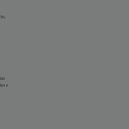
io,
ias
tes e