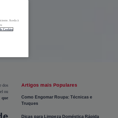
iciente. Aceda à
eu
 de Cookies
Artigos mais Populares
e dos
el ou
Como Engomar Roupa: Técnicas e
a que
Truques
de
Dicas para Limpeza Doméstica Rápida