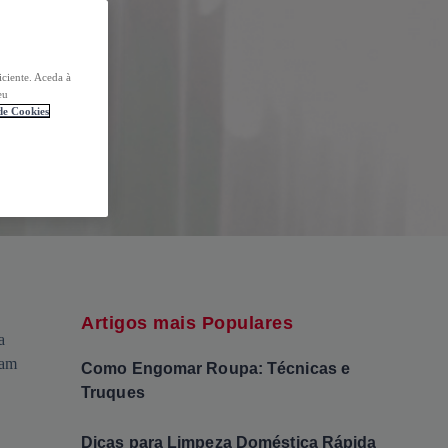
iciente. Aceda à
eu
 de Cookies
Artigos mais Populares
a
nam
Como Engomar Roupa: Técnicas e
Truques
Dicas para Limpeza Doméstica Rápida