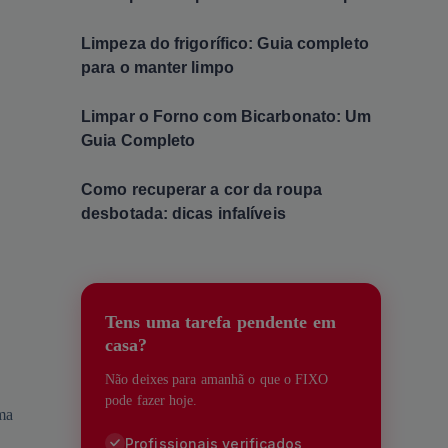
Limpeza do frigorífico: Guia completo
para o manter limpo
Limpar o Forno com Bicarbonato: Um
Guia Completo
Como recuperar a cor da roupa
desbotada: dicas infalíveis
Tens uma tarefa pendente em
casa?
Não deixes para amanhã o que o FIXO
pode fazer hoje.
uma
Profissionais verificados