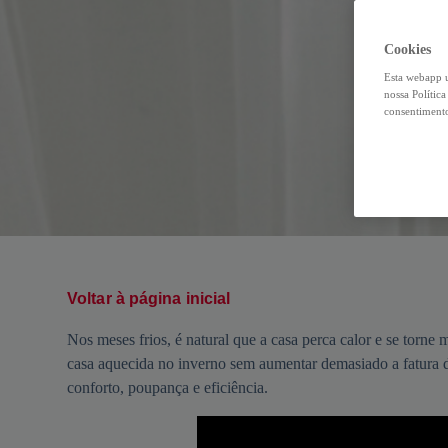
Cookies
Esta webapp u
nossa Polític
consentimento
Voltar à página inicial
Nos meses frios, é natural que a casa perca calor e se torne
casa aquecida no inverno sem aumentar demasiado a fatura d
conforto, poupança e eficiência.